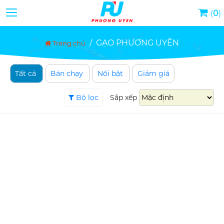
Toggle navigation
(
0
)
/
GẠO PHƯƠNG UYÊN
Trang chủ
Tất cả
Bán chạy
Nổi bật
Giảm giá
Bộ lọc
Sắp xếp