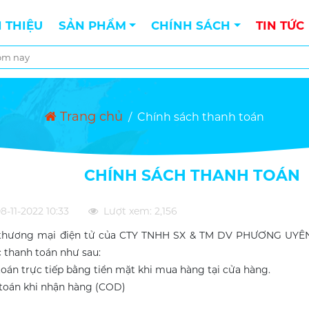
I THIỆU
SẢN PHẨM
CHÍNH SÁCH
TIN TỨC
Trang chủ
/
Chính sách thanh toán
CHÍNH SÁCH THANH TOÁN
08-11-2022 10:33
Lượt xem: 2,156
thương mại điện tử của CTY TNHH SX & TM DV PHƯƠNG UYÊN
 thanh toán như sau:
toán trực tiếp bằng tiền mặt khi mua hàng tại cửa hàng.
 toán khi nhận hàng (COD)